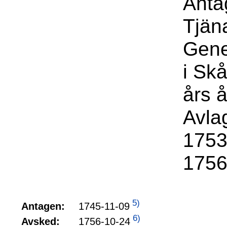
Anta
Tjäna
Gene
i Sk
års 
Avla
1753
1756
5)
1745-11-09
Antagen:
6)
1756-10-24
Avsked: