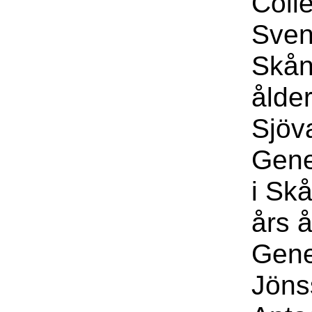
Coll
Sven
Skån
ålder
Sjöv
Gene
i Sk
års 
Gene
Jöns