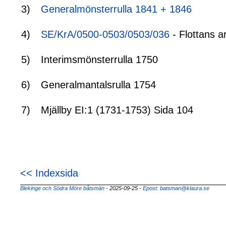
3)
Generalmönsterrulla 1841 + 1846
4)
SE/KrA/0500-0503/0503/036
- Flottans a
5)
Interimsmönsterrulla 1750
6)
Generalmantalsrulla 1754
7)
Mjällby EI:1 (1731-1753) Sida 104
<< Indexsida
Blekinge och Södra Möre båtsmän
- 2025-09-25
-
Epost: batsman@klaura.se