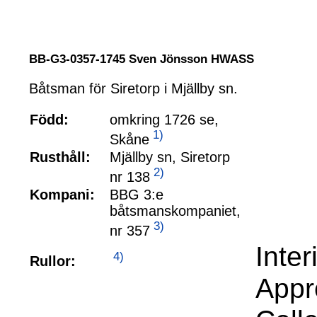
BB-G3-0357-1745 Sven Jönsson HWASS
Båtsman för Siretorp i Mjällby sn.
Född:
omkring 1726 se,
1)
Skåne
Rusthåll:
Mjällby sn, Siretorp
2)
nr 138
Kompani:
BBG 3:e
båtsmanskompaniet,
3)
nr 357
Inte
4)
Rullor:
Appr