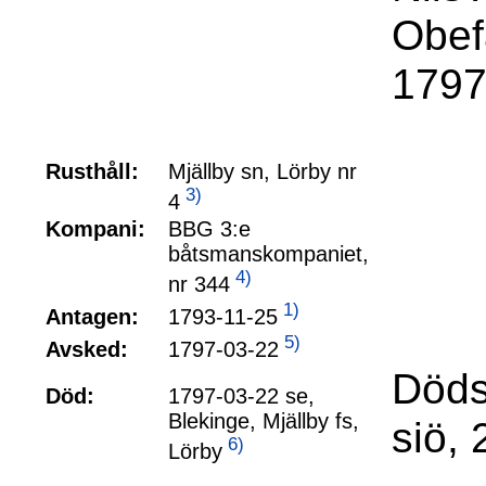
Obef
1797
Rusthåll:
Mjällby sn, Lörby nr
3)
4
Kompani:
BBG 3:e
båtsmanskompaniet,
4)
nr 344
1)
1793-11-25
Antagen:
5)
1797-03-22
Avsked:
Döds
Död:
1797-03-22 se,
Blekinge, Mjällby fs,
siö,
6)
Lörby