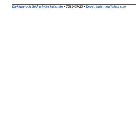
Blekinge och Södra Möre båtsmän
- 2025-09-25
-
Epost: batsman@klaura.se