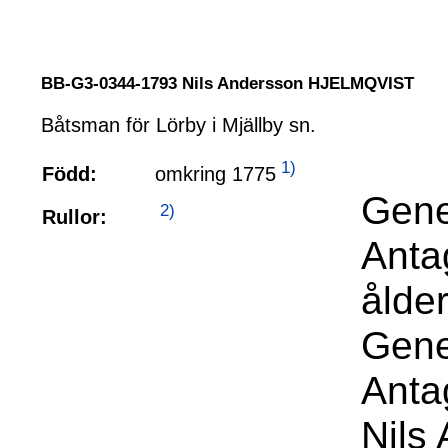
BB-G3-0344-1793 Nils Andersson HJELMQVIST
Båtsman för Lörby i Mjällby sn.
1)
omkring 1775
Född:
Gene
2)
Rullor:
Anta
ålde
Gene
Anta
Nils