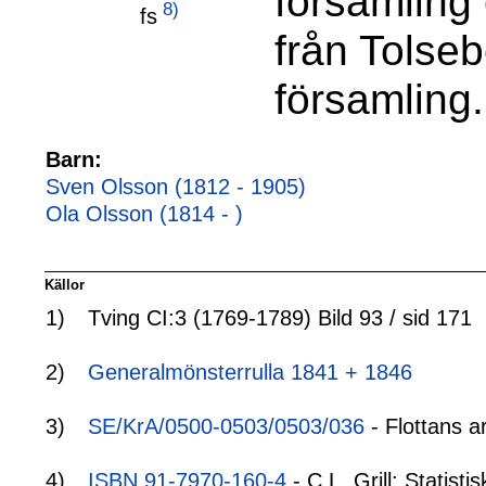
församling
8)
fs
från Tolse
församling.
Barn:
Sven Olsson (1812 - 1905)
Ola Olsson (1814 - )
Källor
1)
Tving CI:3 (1769-1789) Bild 93 / sid 171
2)
Generalmönsterrulla 1841 + 1846
3)
SE/KrA/0500-0503/0503/036
- Flottans a
4)
ISBN 91-7970-160-4
- C.L. Grill: Statis