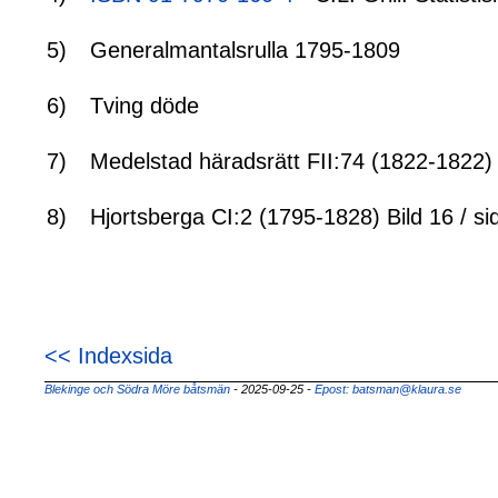
5)
Generalmantalsrulla 1795-1809
6)
Tving döde
7)
Medelstad häradsrätt FII:74 (1822-1822) 
8)
Hjortsberga CI:2 (1795-1828) Bild 16 / si
<< Indexsida
Blekinge och Södra Möre båtsmän
- 2025-09-25
-
Epost: batsman@klaura.se