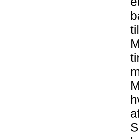
e
b
t
M
t
m
M
h
a
S