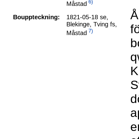
6)
Måstad
Å
Bouppteckning:
1821-05-18 se,
Blekinge, Tving fs,
f
7)
Måstad
b
q
K
S
d
a
e