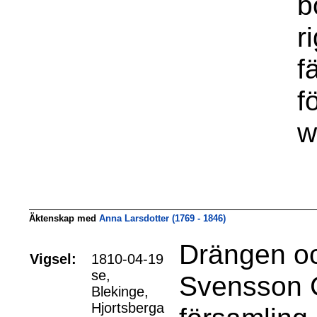
b
r
f
f
w
Äktenskap med
Anna Larsdotter (1769 - 1846)
Drängen o
Vigsel:
1810-04-19
se,
Svensson G
Blekinge,
Hjortsberga