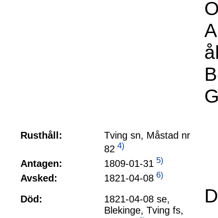
O
A
å
B
G
Rusthåll:
Tving sn, Måstad nr
4)
82
5)
1809-01-31
Antagen:
6)
1821-04-08
Avsked:
D
Död:
1821-04-08 se,
Blekinge, Tving fs,