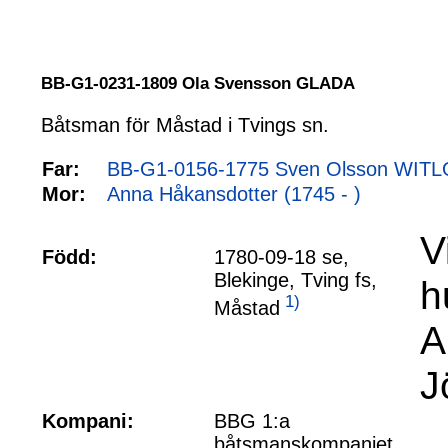
BB-G1-0231-1809 Ola Svensson GLADA
Båtsman för Måstad i Tvings sn.
Far:
BB-G1-0156-1775 Sven Olsson WITLO
Mor:
Anna Håkansdotter (1745 - )
V
Född:
1780-09-18 se,
Blekinge, Tving fs,
h
1)
Måstad
A
J
Kompani:
BBG 1:a
båtsmanskompaniet,