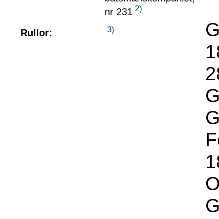
2)
nr 231
G
3)
Rullor:
1
2
G
G
F
1
O
G