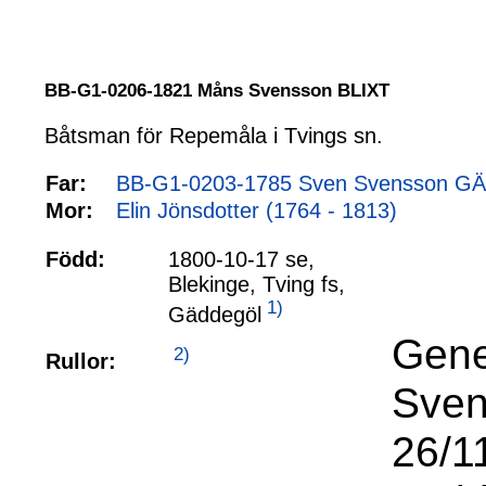
BB-G1-0206-1821 Måns Svensson BLIXT
Båtsman för Repemåla i Tvings sn.
Far:
BB-G1-0203-1785 Sven Svensson GÄ
Mor:
Elin Jönsdotter (1764 - 1813)
Född:
1800-10-17 se,
Blekinge, Tving fs,
1)
Gäddegöl
Gene
2)
Rullor:
Sven
26/11