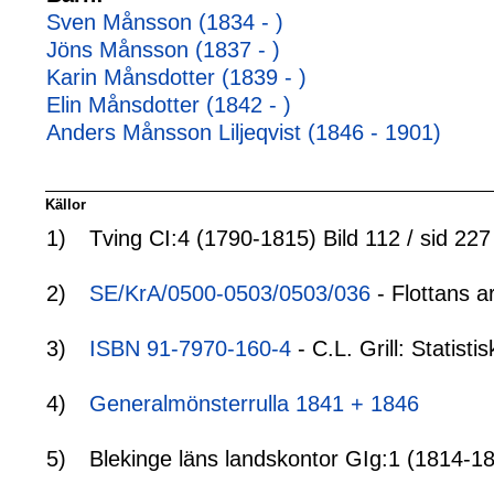
Sven Månsson (1834 - )
Jöns Månsson (1837 - )
Karin Månsdotter (1839 - )
Elin Månsdotter (1842 - )
Anders Månsson Liljeqvist (1846 - 1901)
Källor
1)
Tving CI:4 (1790-1815) Bild 112 / sid 227
2)
SE/KrA/0500-0503/0503/036
- Flottans a
3)
ISBN 91-7970-160-4
- C.L. Grill: Statis
4)
Generalmönsterrulla 1841 + 1846
5)
Blekinge läns landskontor GIg:1 (1814-18