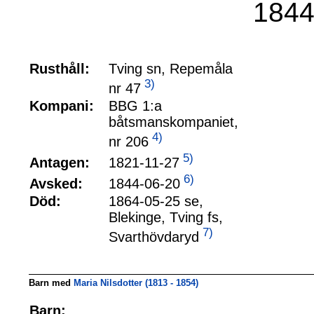
1844
Rusthåll:
Tving sn, Repemåla
3)
nr 47
Kompani:
BBG 1:a
båtsmanskompaniet,
4)
nr 206
5)
1821-11-27
Antagen:
6)
1844-06-20
Avsked:
Död:
1864-05-25 se,
Blekinge, Tving fs,
7)
Svarthövdaryd
Barn med
Maria Nilsdotter (1813 - 1854)
Barn: