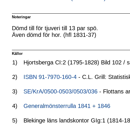
Noteringar
Dömd till för tjuveri till 13 par spö.
Även dömd för hor. (hfl 1831-37)
Källor
1)
Hjortsberga CI:2 (1795-1828) Bild 102 / s
2)
ISBN 91-7970-160-4
- C.L. Grill: Statis
3)
SE/KrA/0500-0503/0503/036
- Flottans a
4)
Generalmönsterrulla 1841 + 1846
5)
Blekinge läns landskontor GIg:1 (1814-18