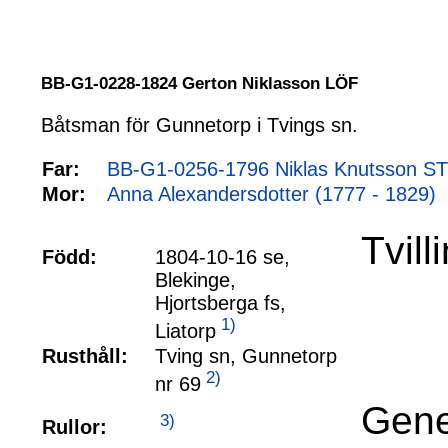
BB-G1-0228-1824 Gerton Niklasson LÖF
Båtsman för Gunnetorp i Tvings sn.
Far:
BB-G1-0256-1796 Niklas Knutsson 
Mor:
Anna Alexandersdotter (1777 - 1829)
Tvill
Född:
1804-10-16 se,
Blekinge,
Hjortsberga fs,
1)
Liatorp
Rusthåll:
Tving sn, Gunnetorp
2)
nr 69
Gene
3)
Rullor: