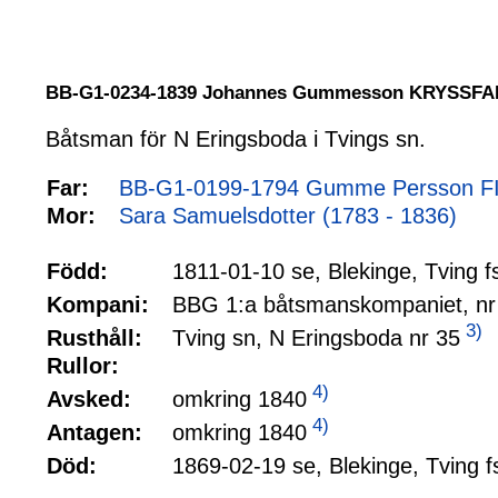
BB-G1-0234-1839 Johannes Gummesson KRYSSFA
Båtsman för N Eringsboda i Tvings sn.
Far:
BB-G1-0199-1794 Gumme Persson FIS
Mor:
Sara Samuelsdotter (1783 - 1836)
1811-01-10 se, Blekinge, Tving 
Född:
BBG 1:a båtsmanskompaniet, nr
Kompani:
3)
Tving sn, N Eringsboda nr 35
Rusthåll:
Rullor:
4)
omkring 1840
Avsked:
4)
omkring 1840
Antagen:
1869-02-19 se, Blekinge, Tving f
Död: