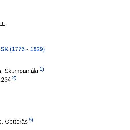
LL
K (1776 - 1829)
1)
fs, Skumpamåla
2)
 234
5)
s, Getterås