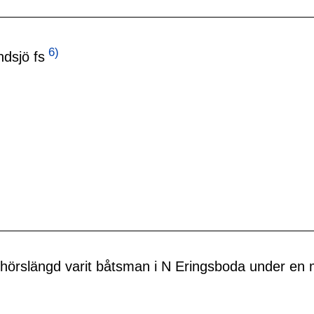
6)
dsjö fs
rslängd varit båtsman i N Eringsboda under en my