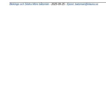
Blekinge och Södra Möre båtsmän
- 2025-09-25
-
Epost: batsman@klaura.se