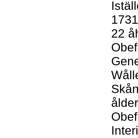
Istäl
1731
22 å
Obef
Gene
Wåll
Skån
ålder
Obef
Inte