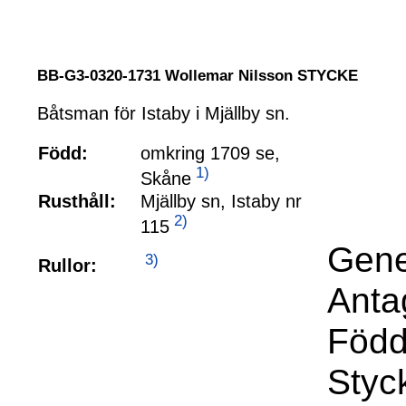
BB-G3-0320-1731 Wollemar Nilsson STYCKE
Båtsman för Istaby i Mjällby sn.
Född:
omkring 1709 se,
1)
Skåne
Rusthåll:
Mjällby sn, Istaby nr
2)
115
Gene
3)
Rullor:
Anta
Född
Styc