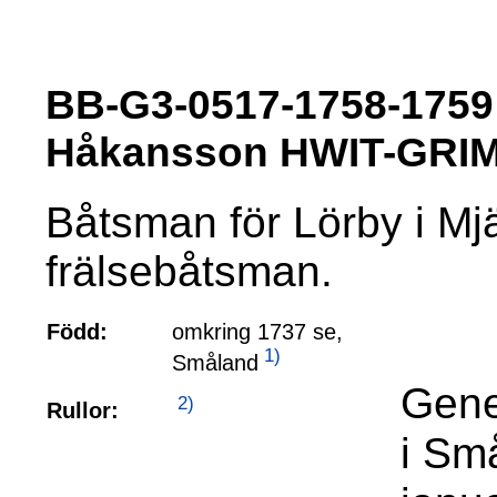
BB-G3-0517-1758-1759
Håkansson HWIT-GRI
Båtsman för Lörby i Mjä
frälsebåtsman.
Född:
omkring 1737 se,
1)
Småland
Gene
2)
Rullor:
i Sm