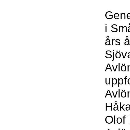
Gene
i Sm
års 
Sjöv
Avlö
uppfo
Avlö
Håka
Olof