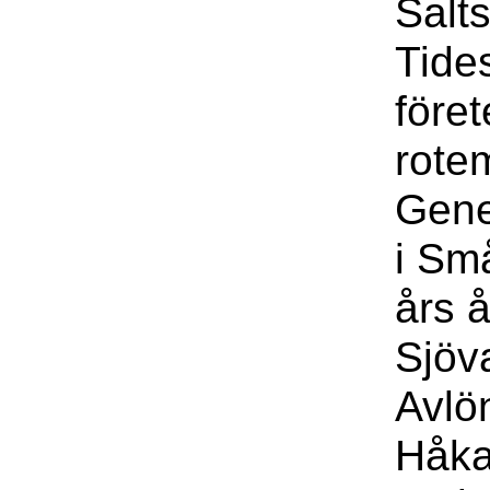
Salt
Tide
föret
rote
Gene
i Sm
års 
Sjöv
Avlö
Håka