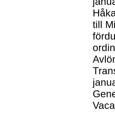
janua
Håkan
till 
fördu
ordin
Avlö
Trans
janu
Gene
Vaca