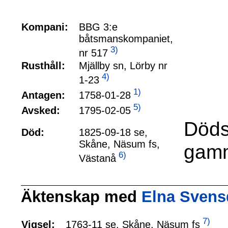
Kompani:
BBG 3:e
båtsmanskompaniet,
3)
nr 517
Rusthåll:
Mjällby sn, Lörby nr
4)
1-23
1)
1758-01-28
Antagen:
5)
1795-02-05
Avsked:
Döds
Död:
1825-09-18 se,
Skåne, Näsum fs,
gamm
6)
Västanå
Äktenskap med
Elna Svens
7)
1763-11 se, Skåne, Näsum fs
Vigsel: