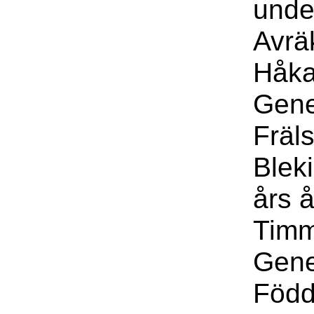
unde
Avrä
Håka
Gene
Fräl
Blek
års 
Timm
Gene
Född