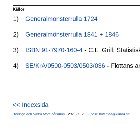
Källor
1)
Generalmönsterrulla 1724
2)
Generalmönsterrulla 1841 + 1846
3)
ISBN 91-7970-160-4
- C.L. Grill: Statis
4)
SE/KrA/0500-0503/0503/036
- Flottans a
<< Indexsida
Blekinge och Södra Möre båtsmän
- 2025-09-25
-
Epost: batsman@klaura.se