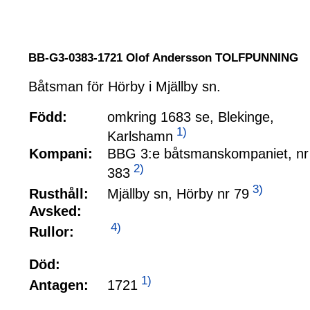
BB-G3-0383-1721 Olof Andersson TOLFPUNNING
Båtsman för Hörby i Mjällby sn.
Född:
omkring 1683 se, Blekinge,
1)
Karlshamn
Kompani:
BBG 3:e båtsmanskompaniet, nr
2)
383
3)
Mjällby sn, Hörby nr 79
Rusthåll:
Avsked:
4)
Rullor:
Död:
1)
1721
Antagen: