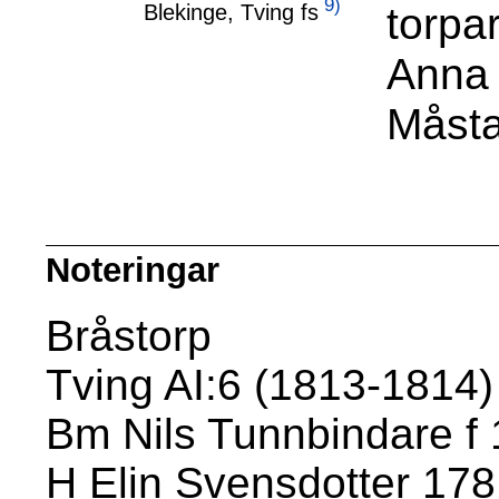
9)
torpa
Blekinge, Tving fs
Anna 
Måsta
Noteringar
Bråstorp
Tving AI:6 (1813-1814) 
Bm Nils Tunnbindare f
H Elin Svensdotter 17