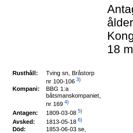
Anta
ålde
Kong
18 m
Rusthåll:
Tving sn, Bråstorp
3)
nr 100-106
Kompani:
BBG 1:a
båtsmanskompaniet,
4)
nr 169
5)
1809-03-08
Antagen:
6)
1813-05-18
Avsked:
Död:
1853-06-03 se,