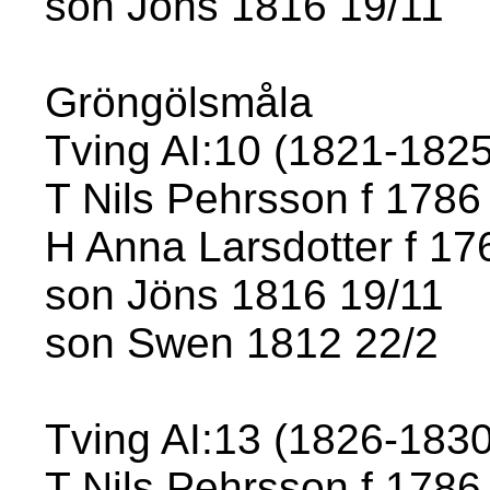
son Jöns 1816 19/11
Gröngölsmåla
Tving AI:10 (1821-1825)
T Nils Pehrsson f 1786
H Anna Larsdotter f 17
son Jöns 1816 19/11
son Swen 1812 22/2
Tving AI:13 (1826-1830)
T Nils Pehrsson f 1786