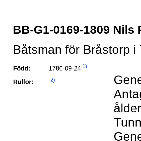
BB-G1-0169-1809 Nil
Båtsman för Bråstorp i 
1)
1786-09-24
Född:
Gene
2)
Rullor:
Anta
ålder
Tunn
Gene