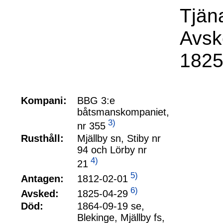
Tjäna
Avsk
1825
Kompani:
BBG 3:e
båtsmanskompaniet,
3)
nr 355
Rusthåll:
Mjällby sn, Stiby nr
94 och Lörby nr
4)
21
5)
1812-02-01
Antagen:
6)
1825-04-29
Avsked:
Död:
1864-09-19 se,
Blekinge, Mjällby fs,