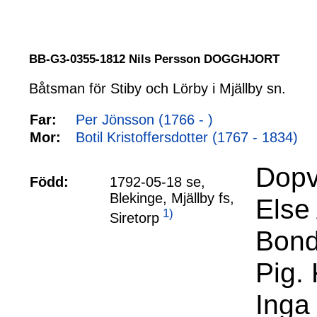
BB-G3-0355-1812 Nils Persson DOGGHJORT
Båtsman för Stiby och Lörby i Mjällby sn.
Far:
Per Jönsson (1766 - )
Mor:
Botil Kristoffersdotter (1767 - 1834)
Dopv
Född:
1792-05-18 se,
Blekinge, Mjällby fs,
Else
1)
Siretorp
Bond
Pig. 
Inga 