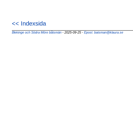
<< Indexsida
Blekinge och Södra Möre båtsmän
- 2025-09-25
-
Epost: batsman@klaura.se