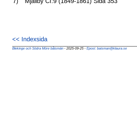
7)
Mjällby CI:9 (1849-1861) Sida 353
<< Indexsida
Blekinge och Södra Möre båtsmän
- 2025-09-25
-
Epost: batsman@klaura.se