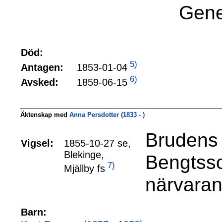
Gene
Död:
5)
1853-01-04
Antagen:
6)
1859-06-15
Avsked:
Äktenskap med
Anna Persdotter (1833 - )
Brudens 
Vigsel:
1855-10-27 se,
Blekinge,
Bengtsson
7)
Mjällby fs
närvaran
Barn: