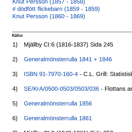
Knut Persson (1857 - 1858)
# dödfött flickebarn (1859 - 1859)
Knut Persson (1860 - 1869)
Källor
1)
Mjällby CI:6 (1816-1837) Sida 245
2)
Generalmönsterrulla 1841 + 1846
3)
ISBN 91-7970-160-4
- C.L. Grill: Statis
4)
SE/KrA/0500-0503/0503/036
- Flottans a
5)
Generalmönsterrulla 1856
6)
Generalmönsterrulla 1861