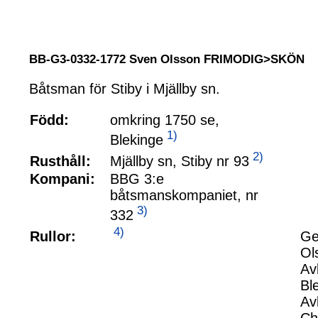
BB-G3-0332-1772 Sven Olsson FRIMODIG>SKÖN
Båtsman för Stiby i Mjällby sn.
Född:
omkring 1750 se,
1)
Blekinge
2)
Mjällby sn, Stiby nr 93
Rusthåll:
Kompani:
BBG 3:e
båtsmanskompaniet, nr
3)
332
4)
Rullor:
Ge
Ol
Av
Bl
Av