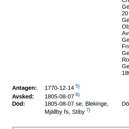
Ch
Ge
20
Ge
Ob
Av
Ge
Fr
Ge
Ro
Ge
18
5)
1770-12-14
Antagen:
6)
1805-08-07
Avsked:
Död:
1805-08-07 se, Blekinge,
Dö
7)
Mjällby fs, Stiby