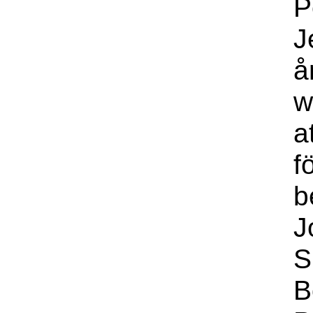
P
J
å
w
a
f
b
J
S
B