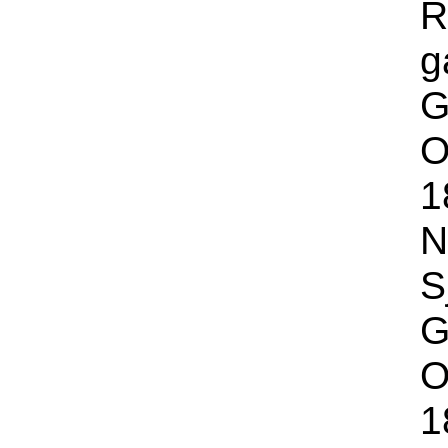
R
g
G
O
1
N
S
G
O
1