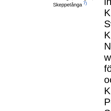
i
7)
Skeppetånga
K
S
K
N
w
f
o
K
P