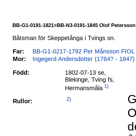
BB-G1-0191-1821>BB-N3-0191-1845 Olof Petersso
Båtsman för Skeppetånga i Tvings sn.
Far:
BB-G1-0217-1792 Per Månsson FIOL 
Mor:
Ingegerd Andersdotter (1764? - 1847)
Född:
1802-07-13 se,
Blekinge, Tving fs,
1)
Hermansmåla
G
2)
Rullor:
O
d