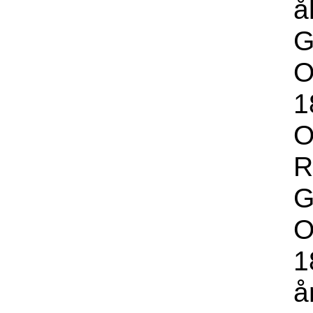
å
G
O
1
O
R
G
O
1
å