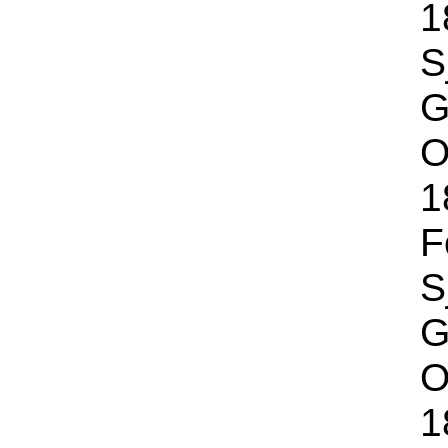
1
S
G
O
1
F
S
G
O
1