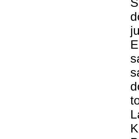
S
d
j
E
s
s
d
t
L
K