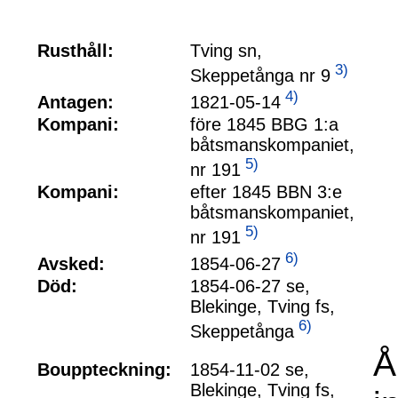
Rusthåll:
Tving sn,
3)
Skeppetånga nr 9
4)
1821-05-14
Antagen:
Kompani:
före 1845 BBG 1:a
båtsmanskompaniet,
5)
nr 191
Kompani:
efter 1845 BBN 3:e
båtsmanskompaniet,
5)
nr 191
6)
1854-06-27
Avsked:
Död:
1854-06-27 se,
Blekinge, Tving fs,
6)
Skeppetånga
Å
Bouppteckning:
1854-11-02 se,
Blekinge, Tving fs,