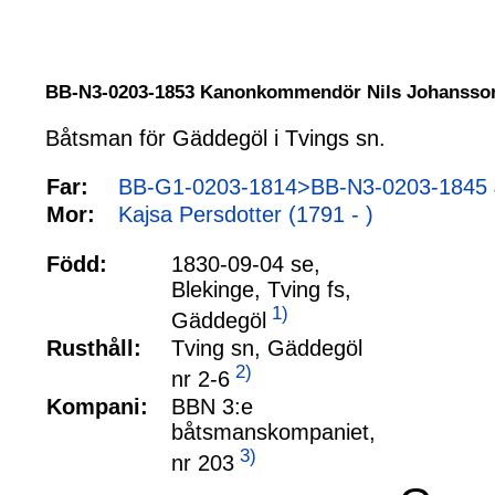
BB-N3-0203-1853 Kanonkommendör Nils Johans
Båtsman för Gäddegöl i Tvings sn.
Far:
BB-G1-0203-1814>BB-N3-0203-1845 
Mor:
Kajsa Persdotter (1791 - )
Född:
1830-09-04 se,
Blekinge, Tving fs,
1)
Gäddegöl
Rusthåll:
Tving sn, Gäddegöl
2)
nr 2-6
Kompani:
BBN 3:e
båtsmanskompaniet,
3)
nr 203