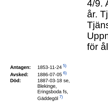
4/9.
år. T
Tjän
Uppm
för å
5)
1853-11-24
Antagen:
6)
1886-07-05
Avsked:
Död:
1887-03-18 se,
Blekinge,
Eringsboda fs,
7)
Gäddegöl