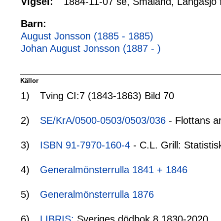
1884-11-07 se, Småland, Långasjö 
Vigsel:
Barn:
August Jonsson (1885 - 1885)
Johan August Jonsson (1887 - )
Källor
1)
Tving CI:7 (1843-1863) Bild 70
2)
SE/KrA/0500-0503/0503/036
- Flottans a
3)
ISBN 91-7970-160-4
- C.L. Grill: Statis
4)
Generalmönsterrulla 1841 + 1846
5)
Generalmönsterrulla 1876
6)
LIBRIS:
Sveriges dödbok 8 1830-2020