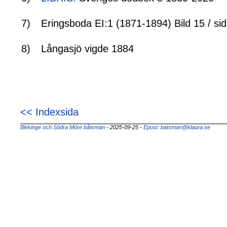
7)
Eringsboda EI:1 (1871-1894) Bild 15 / si
8)
Långasjö vigde 1884
<< Indexsida
Blekinge och Södra Möre båtsmän
- 2025-09-25
-
Epost: batsman@klaura.se