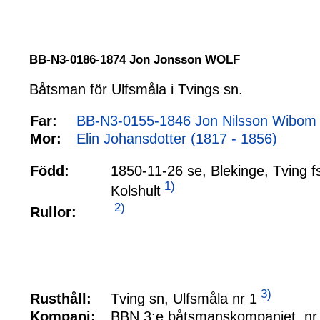
BB-N3-0186-1874 Jon Jonsson WOLF
Båtsman för Ulfsmåla i Tvings sn.
Far:
BB-N3-0155-1846 Jon Nilsson Wibom
Mor:
Elin Johansdotter (1817 - 1856)
Född:
1850-11-26 se, Blekinge, Tving f
1)
Kolshult
2)
Rullor:
3)
Tving sn, Ulfsmåla nr 1
Rusthåll:
Kompani:
BBN 3:e båtsmanskompaniet, nr