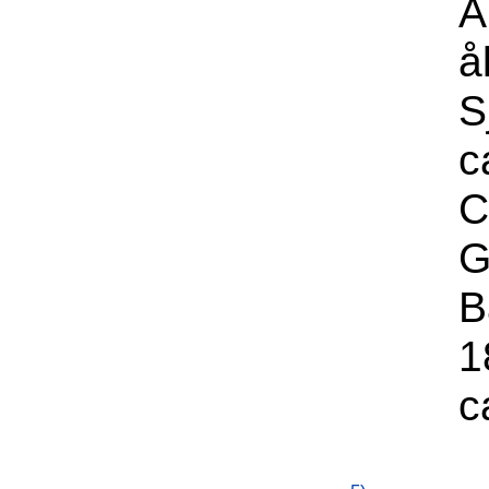
A
å
S
c
C
G
B
1
c