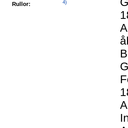
G
4)
Rullor:
1
A
å
B
G
F
1
A
I