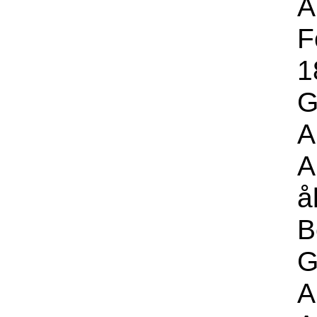
A
F
1
G
A
A
å
B
G
A