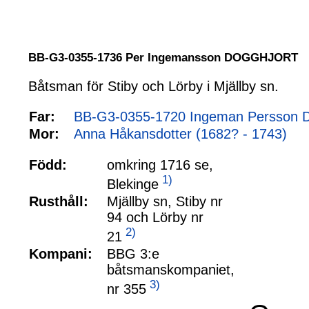
BB-G3-0355-1736 Per Ingemansson DOGGHJORT
Båtsman för Stiby och Lörby i Mjällby sn.
Far:
BB-G3-0355-1720 Ingeman Persson
Mor:
Anna Håkansdotter (1682? - 1743)
Född:
omkring 1716 se,
1)
Blekinge
Rusthåll:
Mjällby sn, Stiby nr
94 och Lörby nr
2)
21
Kompani:
BBG 3:e
båtsmanskompaniet,
3)
nr 355