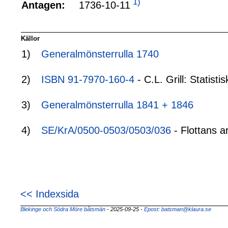
1)
1736-10-11
Antagen:
Källor
1)
Generalmönsterrulla 1740
2)
ISBN 91-7970-160-4
- C.L. Grill: Statis
3)
Generalmönsterrulla 1841 + 1846
4)
SE/KrA/0500-0503/0503/036
- Flottans a
<< Indexsida
Blekinge och Södra Möre båtsmän
- 2025-09-25
-
Epost: batsman@klaura.se