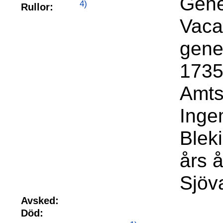
Gene
4)
Rullor:
Vacan
gene
1735.
Amts
Inge
Blek
års å
Sjöv
Avsked:
Död: