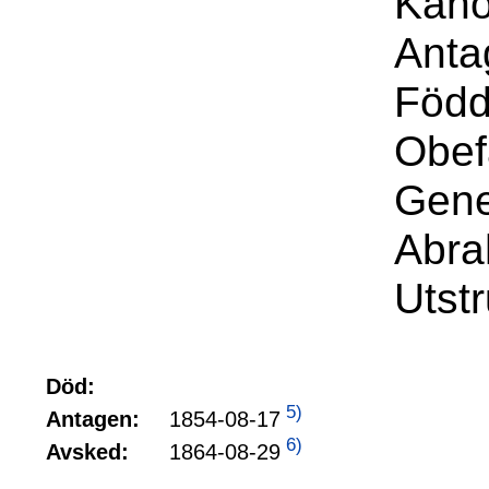
Kano
Anta
Född
Obef
Gene
Abra
Utst
Död:
5)
1854-08-17
Antagen:
6)
1864-08-29
Avsked: