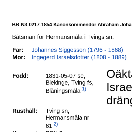
BB-N3-0217-1854 Kanonkommendör Abraham Joha
Båtsman för Hermansmåla i Tvings sn.
Far:
Johannes Siggesson (1796 - 1868)
Mor:
Ingegerd Israelsdotter (1808 - 1889)
Oäkta
Född:
1831-05-07 se,
Blekinge, Tving fs,
Isra
1)
Blåningsmåla
drän
Rusthåll:
Tving sn,
Hermansmåla nr
2)
61