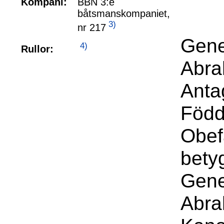
Kompani:
BBN 3:e
båtsmanskompaniet,
3)
nr 217
Gene
4)
Rullor:
Abra
Anta
Född
Obefa
bety
Gene
Abra