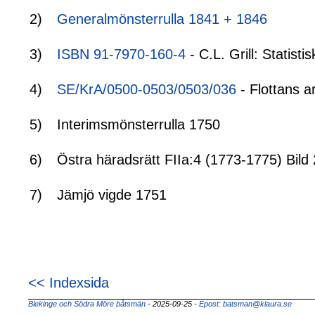
2)
Generalmönsterrulla 1841 + 1846
3)
ISBN 91-7970-160-4
- C.L. Grill: Statis
4)
SE/KrA/0500-0503/0503/036
- Flottans a
5)
Interimsmönsterrulla 1750
6)
Östra häradsrätt FIIa:4 (1773-1775) Bild 
7)
Jämjö vigde 1751
<< Indexsida
Blekinge och Södra Möre båtsmän
- 2025-09-25
-
Epost: batsman@klaura.se