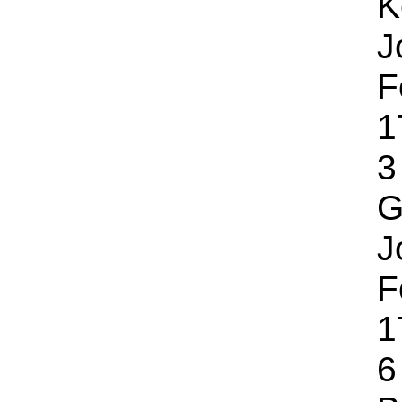
K
J
F
1
3
G
J
F
1
6