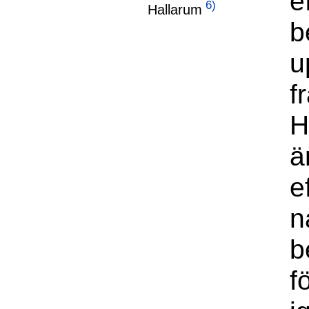
e
6)
Hallarum
b
u
f
H
ä
e
n
b
f