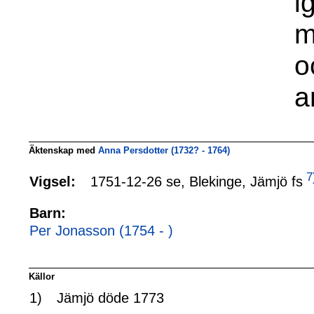
i
m
o
a
Äktenskap med
Anna Persdotter (1732? - 1764)
7
1751-12-26 se, Blekinge, Jämjö fs
Vigsel:
Barn:
Per Jonasson (1754 - )
Källor
1)
Jämjö döde 1773