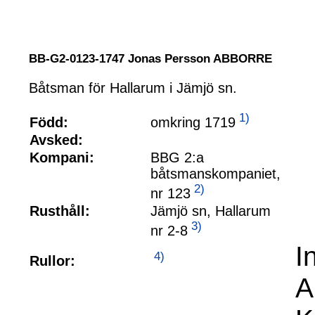
BB-G2-0123-1747 Jonas Persson ABBORRE
Båtsman för Hallarum i Jämjö sn.
1)
omkring 1719
Född:
Avsked:
Kompani:
BBG 2:a
båtsmanskompaniet,
2)
nr 123
Rusthåll:
Jämjö sn, Hallarum
3)
nr 2-8
I
4)
Rullor:
A