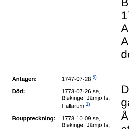
B
1
A
A
d
5)
1747-07-28
Antagen:
D
Död:
1773-07-26 se,
Blekinge, Jämjö fs,
g
1)
Hallarum
Å
Bouppteckning:
1773-10-09 se,
Blekinge, Jämjö fs,