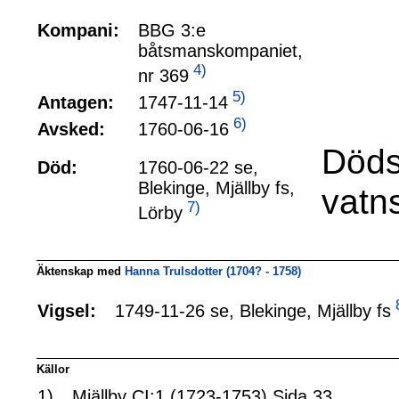
Kompani:
BBG 3:e
båtsmanskompaniet,
4)
nr 369
5)
1747-11-14
Antagen:
6)
1760-06-16
Avsked:
Döds
Död:
1760-06-22 se,
Blekinge, Mjällby fs,
vatn
7)
Lörby
Äktenskap med
Hanna Trulsdotter (1704? - 1758)
1749-11-26 se, Blekinge, Mjällby fs
Vigsel:
Källor
1)
Mjällby CI:1 (1723-1753) Sida 33