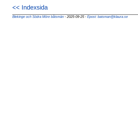
<< Indexsida
Blekinge och Södra Möre båtsmän
- 2025-09-25
-
Epost: batsman@klaura.se