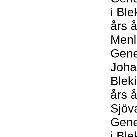
i Bl
års 
Menl
Gene
Joha
Blek
års å
Sjöv
Gene
i Bl