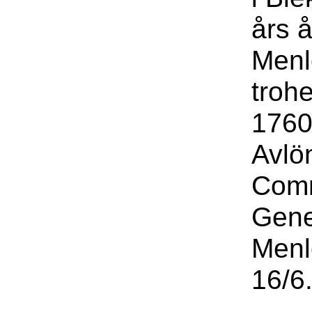
års 
Menl
troh
1760
Avlö
Comm
Gene
Menl
16/6