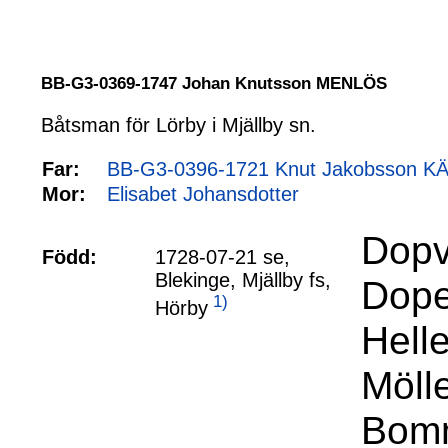
BB-G3-0369-1747 Johan Knutsson MENLÖS
Båtsman för Lörby i Mjällby sn.
Far:
BB-G3-0396-1721 Knut Jakobsson KÄ
Mor:
Elisabet Johansdotter
Dopv
Född:
1728-07-21 se,
Blekinge, Mjällby fs,
Dopet
1)
Hörby
Hell
Möll
Bomm