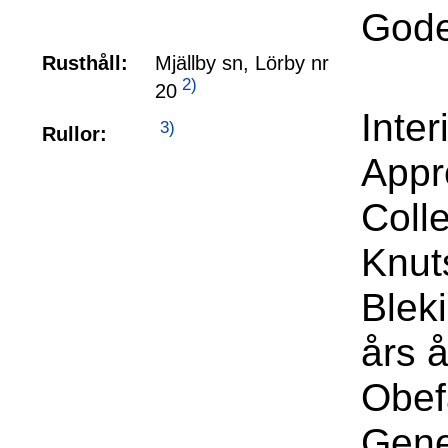
Gode
Rusthåll:
Mjällby sn, Lörby nr
2)
20
Inte
3)
Rullor:
Appr
Coll
Knut
Blek
års å
Obef
Gene