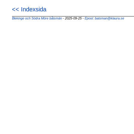
<< Indexsida
Blekinge och Södra Möre båtsmän
- 2025-09-25
-
Epost: batsman@klaura.se