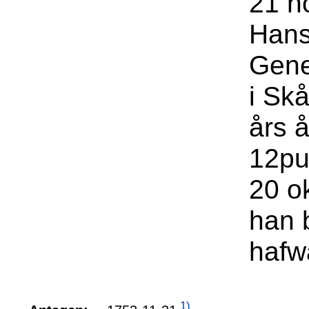
21 n
Hans
Gene
i Sk
års 
12pu
20 ok
han 
hafw
1)