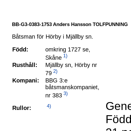
BB-G3-0383-1753 Anders Hansson TOLFPUNNING
Båtsman för Hörby i Mjällby sn.
Född:
omkring 1727 se,
1)
Skåne
Rusthåll:
Mjällby sn, Hörby nr
2)
79
Kompani:
BBG 3:e
båtsmanskompaniet,
3)
nr 383
Gene
4)
Rullor:
Född