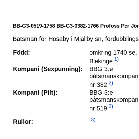
BB-G3-0519-1758 BB-G3-0382-1766 Profoss Per J
Båtsman för Hosaby i Mjällby sn, fördubbling
Född:
omkring 1740 se,
1)
Blekinge
Kompani (Sexpunning):
BBG 3:e
båtsmanskompani
2)
nr 382
Kompani (Pilt):
BBG 3:e
båtsmanskompani
2)
nr 519
3)
Rullor: