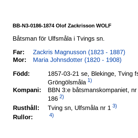
BB-N3-0186-1874 Olof Zackrisson WOLF
Båtsman för Ulfsmåla i Tvings sn.
Far:
Zackris Magnusson (1823 - 1887)
Mor:
Maria Johnsdotter (1820 - 1908)
Född:
1857-03-21 se, Blekinge, Tving f
1)
Gröngölsmåla
Kompani:
BBN 3:e båtsmanskompaniet, nr
2)
186
3)
Tving sn, Ulfsmåla nr 1
Rusthåll:
4)
Rullor: