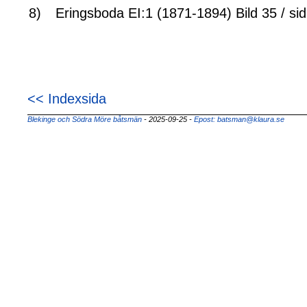
8)
Eringsboda EI:1 (1871-1894) Bild 35 / si
<< Indexsida
Blekinge och Södra Möre båtsmän
- 2025-09-25
-
Epost: batsman@klaura.se