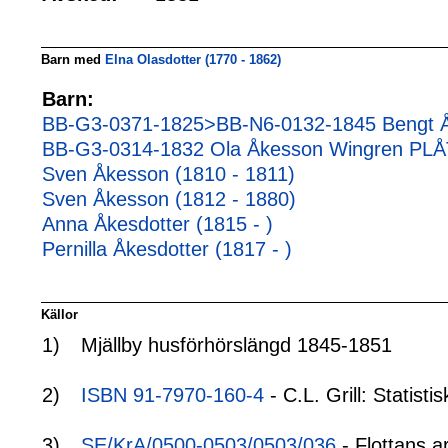
Barn med
Elna Olasdotter (1770 - 1862)
Barn:
BB-G3-0371-1825>BB-N6-0132-1845 Bengt Å
BB-G3-0314-1832 Ola Åkesson Wingren PL
Sven Åkesson (1810 - 1811)
Sven Åkesson (1812 - 1880)
Anna Åkesdotter (1815 - )
Pernilla Åkesdotter (1817 - )
Källor
1)
Mjällby husförhörslängd 1845-1851
2)
ISBN 91-7970-160-4
- C.L. Grill: Statis
3)
SE/KrA/0500-0503/0503/036
- Flottans a