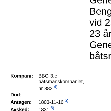
Gene
Beng
vid 2
23 år
Gene
båts
Kompani:
BBG 3:e
båtsmanskompaniet,
4)
nr 382
Död:
5)
1803-11-16
Antagen:
6)
1831
Avsked: