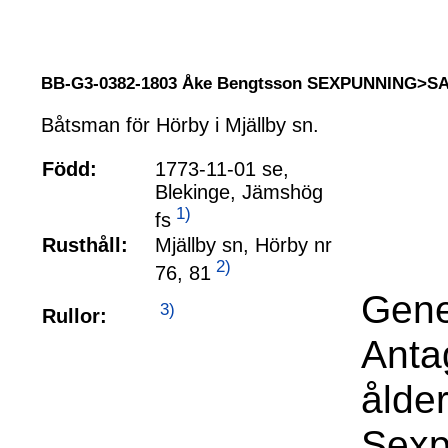
BB-G3-0382-1803 Åke Bengtsson SEXPUNNING>S
Båtsman för Hörby i Mjällby sn.
Född:
1773-11-01 se,
Blekinge, Jämshög
1)
fs
Rusthåll:
Mjällby sn, Hörby nr
2)
76, 81
Gene
3)
Rullor:
Anta
ålde
Sexp