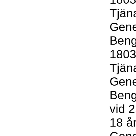
Tjäna
Gene
Beng
1803 
Tjäna
Gene
Beng
vid 2
18 år