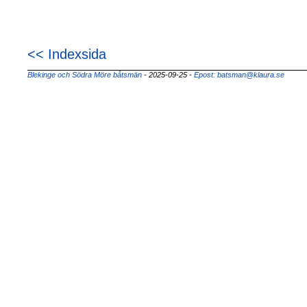
<< Indexsida
Blekinge och Södra Möre båtsmän
- 2025-09-25
-
Epost: batsman@klaura.se