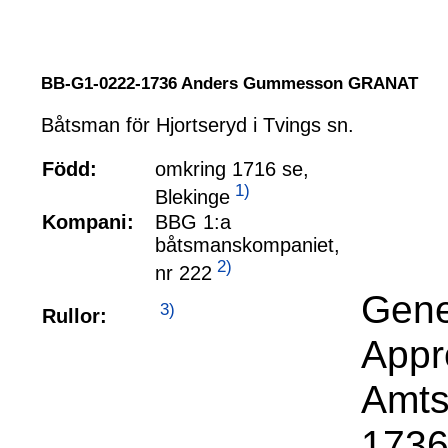
BB-G1-0222-1736 Anders Gummesson GRANAT
Båtsman för Hjortseryd i Tvings sn.
Född:
omkring 1716 se,
1)
Blekinge
Kompani:
BBG 1:a
båtsmanskompaniet,
2)
nr 222
Gene
3)
Rullor:
Appr
Amts
1736