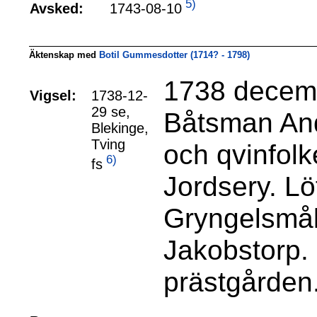
5)
1743-08-10
Avsked:
Äktenskap med
Botil Gummesdotter (1714? - 1798)
1738 decembe
Vigsel:
1738-12-
29 se,
Båtsman An
Blekinge,
Tving
och qvinfol
6)
fs
Jordsery. L
Gryngelsmål
Jakobstorp.
prästgården