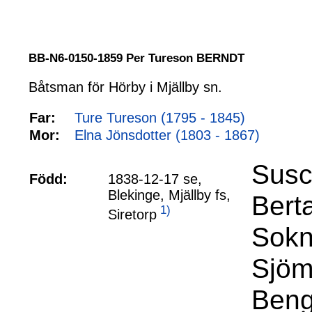
BB-N6-0150-1859 Per Tureson BERNDT
Båtsman för Hörby i Mjällby sn.
Far:
Ture Tureson (1795 - 1845)
Mor:
Elna Jönsdotter (1803 - 1867)
Susc
Född:
1838-12-17 se,
Blekinge, Mjällby fs,
Berta
1)
Siretorp
Sokn
Sjöm
Beng