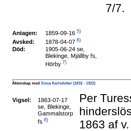
7/7.
5)
1859-09-16
Antagen:
6)
1878-04-07
Avsked:
Död:
1905-06-24 se,
Blekinge, Mjällby fs,
7)
Hörby
Äktenskap med
Sissa Karlsdotter (1832 - 1922)
Per Tures
Vigsel:
1863-07-17
se, Blekinge,
hinderslös
Gammalstorp
8)
1863 af v
fs