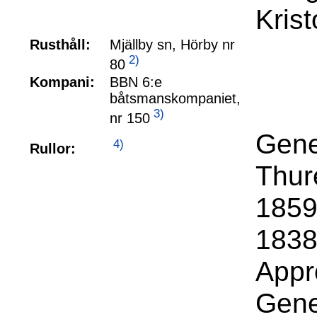
Kristo
Rusthåll:
Mjällby sn, Hörby nr
2)
80
Kompani:
BBN 6:e
båtsmanskompaniet,
3)
nr 150
Gene
4)
Rullor:
Thur
1859
1838
Appr
Gene