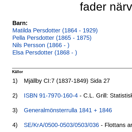
fader när
Barn:
Matilda Persdotter (1864 - 1929)
Pella Persdotter (1865 - 1875)
Nils Persson (1866 - )
Elsa Persdotter (1868 - )
Källor
1)
Mjällby CI:7 (1837-1849) Sida 27
2)
ISBN 91-7970-160-4
- C.L. Grill: Statis
3)
Generalmönsterrulla 1841 + 1846
4)
SE/KrA/0500-0503/0503/036
- Flottans a