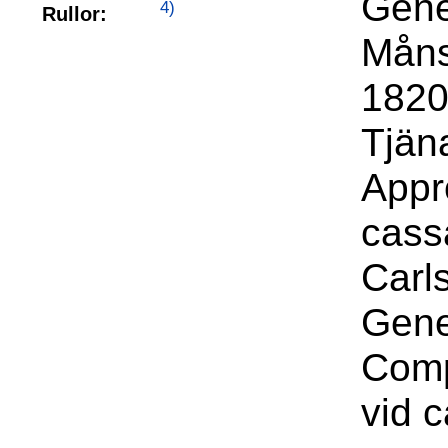
Gene
4)
Rullor:
Måns
1820 
Tjän
Appr
cass
Carl
Gene
Comp
vid 