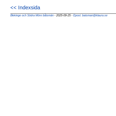
<< Indexsida
Blekinge och Södra Möre båtsmän
- 2025-09-25
-
Epost: batsman@klaura.se