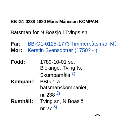
BB-G1-0238-1820 Måns Månsson KOMPAN
Båtsman för N Boasjö i Tvings sn.
Far:
BB-G1-0125-1773 Timmerbåtsman M
Mor:
Kerstin Svensdotter (1750? - )
Född:
1789-10-01 se,
Blekinge, Tving fs,
1)
Skumpamåla
Kompani:
BBG 1:a
båtsmanskompaniet,
2)
nr 238
Rusthåll:
Tving sn, N Boasjö
3)
nr 27