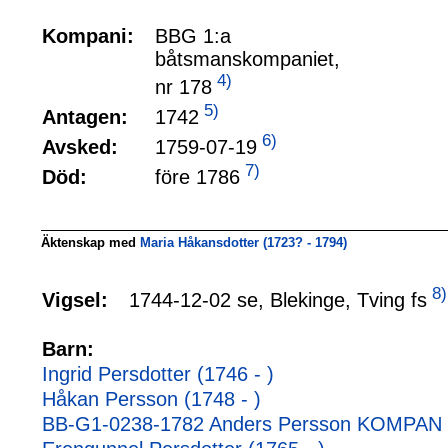
Kompani:
BBG 1:a
båtsmanskompaniet,
4)
nr 178
5)
1742
Antagen:
6)
1759-07-19
Avsked:
7)
före 1786
Död:
Äktenskap med
Maria Håkansdotter (1723? - 1794)
8)
1744-12-02 se, Blekinge, Tving fs
Vigsel:
Barn:
Ingrid Persdotter (1746 - )
Håkan Persson (1748 - )
BB-G1-0238-1782 Anders Persson KOMPAN (