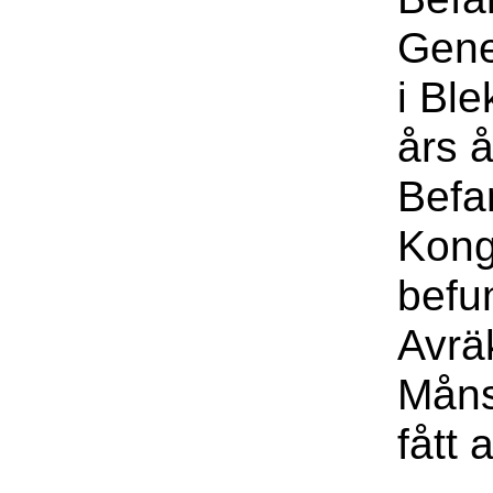
Gene
i Bl
års 
Befar
Kongl
befun
Avrä
Måns
fått 