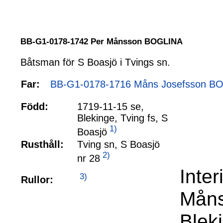
BB-G1-0178-1742 Per Månsson BOGLINA
Båtsman för S Boasjö i Tvings sn.
Far:
BB-G1-0178-1716 Måns Josefsson BO
Född:
1719-11-15 se,
Blekinge, Tving fs, S
1)
Boasjö
Rusthåll:
Tving sn, S Boasjö
2)
nr 28
Inte
3)
Rullor:
Måns
Blek