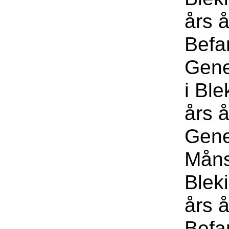
års å
Befa
Gene
i Bl
års 
Gene
Måns
Blek
års å
Befa