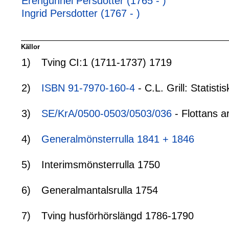
Erengunnel Persdotter (1765 - )
Ingrid Persdotter (1767 - )
Källor
1)
Tving CI:1 (1711-1737) 1719
2)
ISBN 91-7970-160-4
- C.L. Grill: Statis
3)
SE/KrA/0500-0503/0503/036
- Flottans a
4)
Generalmönsterrulla 1841 + 1846
5)
Interimsmönsterrulla 1750
6)
Generalmantalsrulla 1754
7)
Tving husförhörslängd 1786-1790