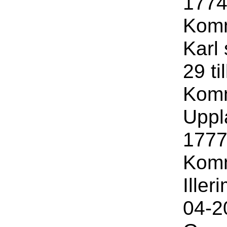
1774
Komm
Karl
29 ti
Komm
Uppl
1777
Komm
Ille
04-20