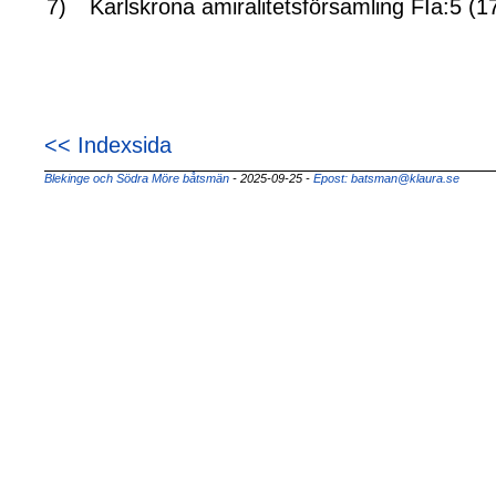
7)
Karlskrona amiralitetsförsamling FIa:5 (
<< Indexsida
Blekinge och Södra Möre båtsmän
- 2025-09-25
-
Epost: batsman@klaura.se