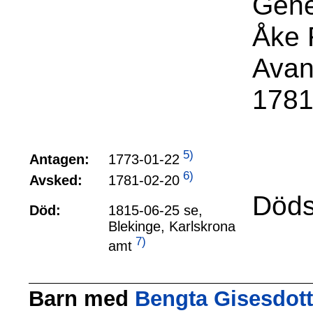
Gene
Åke 
Avanc
1781
5)
1773-01-22
Antagen:
6)
1781-02-20
Avsked:
Döds
Död:
1815-06-25 se,
Blekinge, Karlskrona
7)
amt
Barn med
Bengta Gisesdotte