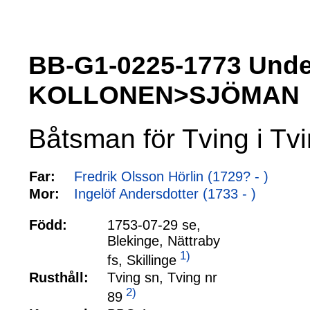
BB-G1-0225-1773 Unde
KOLLONEN>SJÖMAN
Båtsman för Tving i Tvi
Far:
Fredrik Olsson Hörlin (1729? - )
Mor:
Ingelöf Andersdotter (1733 - )
Född:
1753-07-29 se,
Blekinge, Nättraby
1)
fs, Skillinge
Rusthåll:
Tving sn, Tving nr
2)
89