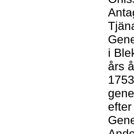
Anta
Tjäna
Gene
i Bl
års 
1753
gene
efter
Gene
Ande