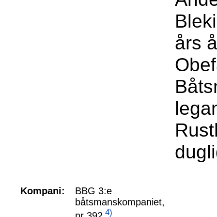
Blek
års å
Obefa
Båts
legan
Rusth
dugl
Kompani:
BBG 3:e
båtsmanskompaniet,
4)
nr 392