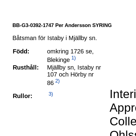
BB-G3-0392-1747 Per Andersson SYRING
Båtsman för Istaby i Mjällby sn.
Född:
omkring 1726 se,
1)
Blekinge
Rusthåll:
Mjällby sn, Istaby nr
107 och Hörby nr
2)
86
Inte
3)
Rullor:
Appr
Coll
Ohls