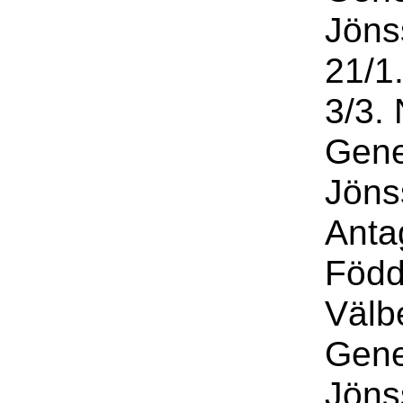
Jöns
21/1
3/3. 
Gene
Jöns
Anta
Född
Välb
Gene
Jöns