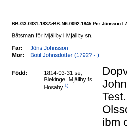
BB-G3-0331-1837>BB-N6-0092-1845 Per Jönsson
Båtsman för Mjällby i Mjällby sn.
Far:
Jöns Johnsson
Mor:
Botil Johnsdotter (1792? - )
Dopv
Född:
1814-03-31 se,
Blekinge, Mjällby fs,
John
1)
Hosaby
Test
Olss
ibm 