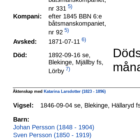
5)
nr 331
Kompani:
efter 1845 BBN 6:e
båtsmanskompaniet,
5)
nr 92
6)
1871-07-11
Avsked:
Döds
Död:
1892-09-16 se,
Blekinge, Mjällby fs,
måna
7)
Lörby
Äktenskap med
Katarina Larsdotter (1823 - 1896)
1846-09-04 se, Blekinge, Hällaryd f
Vigsel:
Barn:
Johan Persson (1848 - 1904)
Sven Persson (1850 - 1919)