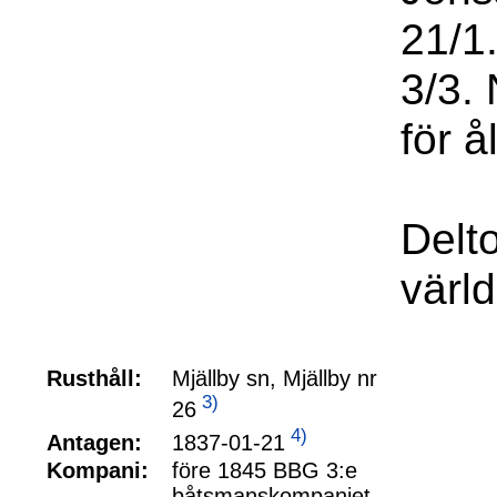
21/1
3/3.
för 
Delt
värl
Rusthåll:
Mjällby sn, Mjällby nr
3)
26
4)
1837-01-21
Antagen:
Kompani:
före 1845 BBG 3:e
båtsmanskompaniet,