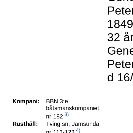
Pete
1849
32 år
Gene
Pete
d 16
Kompani:
BBN 3:e
båtsmanskompaniet,
3)
nr 182
Rusthåll:
Tving sn, Jämsunda
4)
nr 113-123