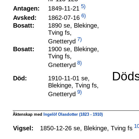
5)
1849-11-21
Antagen:
6)
1862-07-16
Avsked:
Bosatt:
1890 se, Blekinge,
Tving fs,
7)
Gnetteryd
Bosatt:
1900 se, Blekinge,
Tving fs,
8)
Gnetteryd
Döds
Död:
1910-11-01 se,
Blekinge, Tving fs,
9)
Gnetteryd
Äktenskap med
Ingelöf Olasdotter (1823 - 1910)
10
1850-12-26 se, Blekinge, Tving fs
Vigsel: