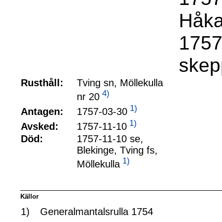
Håka
1757
skep
Rusthåll:
Tving sn, Möllekulla
4)
nr 20
1)
1757-03-30
Antagen:
1)
1757-11-10
Avsked:
Död:
1757-11-10 se,
Blekinge, Tving fs,
1)
Möllekulla
Källor
1)
Generalmantalsrulla 1754