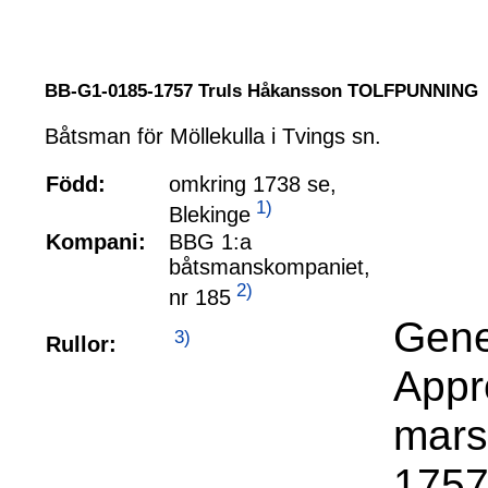
BB-G1-0185-1757 Truls Håkansson TOLFPUNNING
Båtsman för Möllekulla i Tvings sn.
Född:
omkring 1738 se,
1)
Blekinge
Kompani:
BBG 1:a
båtsmanskompaniet,
2)
nr 185
Gene
3)
Rullor:
Appr
mars
1757 