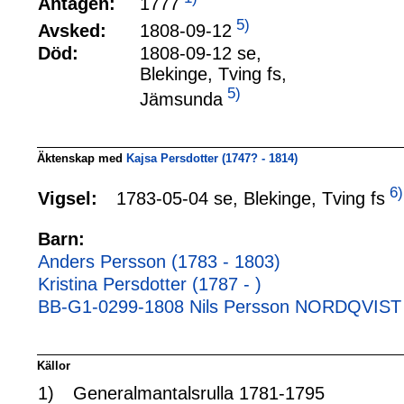
1777
Antagen:
5)
1808-09-12
Avsked:
Död:
1808-09-12 se,
Blekinge, Tving fs,
5)
Jämsunda
Äktenskap med
Kajsa Persdotter (1747? - 1814)
6)
1783-05-04 se, Blekinge, Tving fs
Vigsel:
Barn:
Anders Persson (1783 - 1803)
Kristina Persdotter (1787 - )
BB-G1-0299-1808 Nils Persson NORDQVIST 
Källor
1)
Generalmantalsrulla 1781-1795