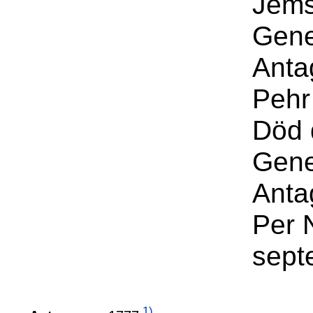
Jems
Gene
Anta
Pehr
Död 
Gene
Anta
Per 
sept
1)