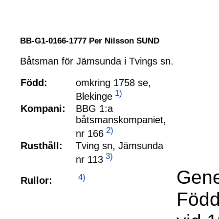
BB-G1-0166-1777 Per Nilsson SUND
Båtsman för Jämsunda i Tvings sn.
Född:
omkring 1758 se,
1)
Blekinge
Kompani:
BBG 1:a
båtsmanskompaniet,
2)
nr 166
Rusthåll:
Tving sn, Jämsunda
3)
nr 113
Gene
4)
Rullor:
Född