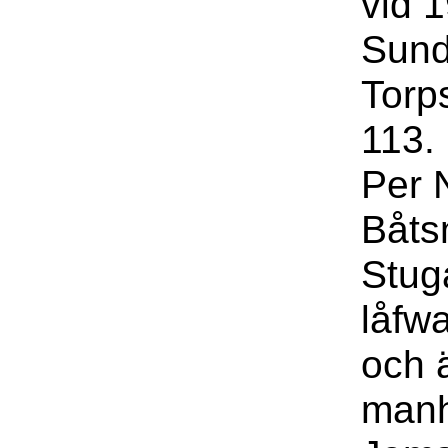
vid 1
Sund
Torp
113.
Per 
Båts
Stug
låfw
och ä
manh