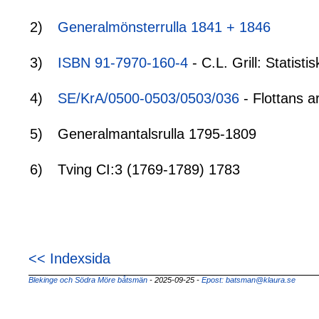
2)
Generalmönsterrulla 1841 + 1846
3)
ISBN 91-7970-160-4
- C.L. Grill: Statis
4)
SE/KrA/0500-0503/0503/036
- Flottans a
5)
Generalmantalsrulla 1795-1809
6)
Tving CI:3 (1769-1789) 1783
<< Indexsida
Blekinge och Södra Möre båtsmän
- 2025-09-25
-
Epost: batsman@klaura.se