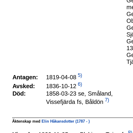
Ge
me
Ge
Ob
Ge
Sj
Ge
13
Ge
Tj
5)
1819-04-08
Antagen:
6)
1836-10-12
Avsked:
Död:
1858-03-23 se, Småland,
7)
Vissefjärda fs, Båldön
Äktenskap med
Elin Håkansdotter (1787 - )
8)