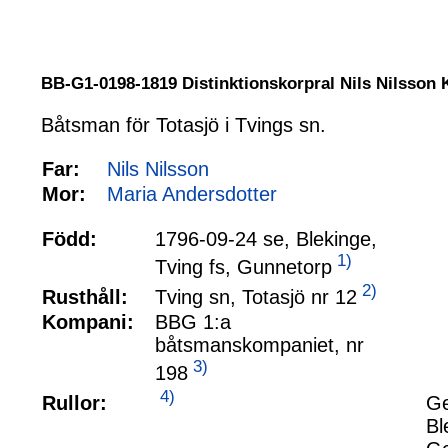
BB-G1-0198-1819 Distinktionskorpral Nils Nilsson
Båtsman för Totasjö i Tvings sn.
Far:
Nils Nilsson
Mor:
Maria Andersdotter
Född:
1796-09-24 se, Blekinge,
1)
Tving fs, Gunnetorp
2)
Tving sn, Totasjö nr 12
Rusthåll:
Kompani:
BBG 1:a
båtsmanskompaniet, nr
3)
198
4)
Rullor:
Ge
Bl