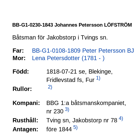
BB-G1-0230-1843 Johannes Petersson LÖFSTRÖM
Båtsman för Jakobstorp i Tvings sn.
Far:
BB-G1-0108-1809 Peter Petersson BJ
Mor:
Lena Petersdotter (1781 - )
Född:
1818-07-21 se, Blekinge,
1)
Fridlevstad fs, Fur
2)
Rullor:
Kompani:
BBG 1:a båtsmanskompaniet,
3)
nr 230
4)
Tving sn, Jakobstorp nr 78
Rusthåll:
5)
före 1844
Antagen: