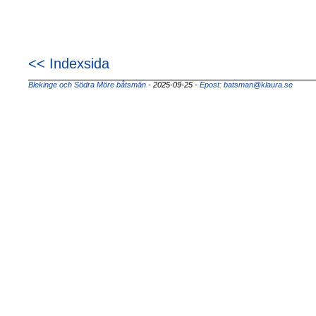
<< Indexsida
Blekinge och Södra Möre båtsmän
- 2025-09-25
-
Epost: batsman@klaura.se