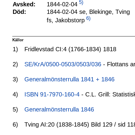
5)
1844-02-04
Avsked:
Död:
1844-02-04 se, Blekinge, Tving
6)
fs, Jakobstorp
Källor
1)
Fridlevstad CI:4 (1766-1834) 1818
2)
SE/KrA/0500-0503/0503/036
- Flottans a
3)
Generalmönsterrulla 1841 + 1846
4)
ISBN 91-7970-160-4
- C.L. Grill: Statis
5)
Generalmönsterrulla 1846
6)
Tving AI:20 (1838-1845) Bild 129 / sid 11