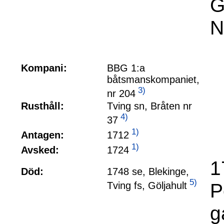
G
N
Kompani:
BBG 1:a
båtsmanskompaniet,
3)
nr 204
Rusthåll:
Tving sn, Bråten nr
4)
37
1)
1712
Antagen:
1)
1724
Avsked:
1
Död:
1748 se, Blekinge,
5)
P
Tving fs, Göljahult
g