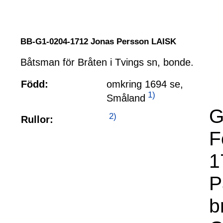
BB-G1-0204-1712 Jonas Persson LAISK
Båtsman för Bråten i Tvings sn, bonde.
Född:
omkring 1694 se,
1)
Småland
G
2)
Rullor:
F
1
P
b