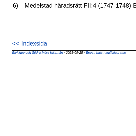
6)
Medelstad häradsrätt FII:4 (1747-1748) Bi
<< Indexsida
Blekinge och Södra Möre båtsmän
- 2025-09-25
-
Epost: batsman@klaura.se