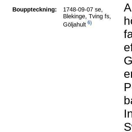
A
Bouppteckning:
1748-09-07 se,
Blekinge, Tving fs,
h
6)
Göljahult
f
e
G
e
P
b
I
S