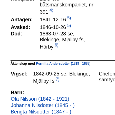
båtsmanskompaniet, nr
4)
391
5)
1841-12-16
Antagen:
5)
1846-10-26
Avsked:
Död:
1863-07-28 se,
Blekinge, Mjällby fs,
6)
Hörby
Äktenskap med
Pernilla Andersdotter (1819 - 1888)
Vigsel:
1842-09-25 se, Blekinge,
Chefens
7)
samtyc
Mjällby fs
Barn:
Ola Nilsson (1842 - 1921)
Johanna Nilsdotter (1845 - )
Bengta Nilsdotter (1847 - )