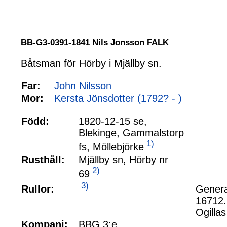
BB-G3-0391-1841 Nils Jonsson FALK
Båtsman för Hörby i Mjällby sn.
Far:
John Nilsson
Mor:
Kersta Jönsdotter (1792? - )
Född:
1820-12-15 se,
Blekinge, Gammalstorp
1)
fs, Möllebjörke
Rusthåll:
Mjällby sn, Hörby nr
2)
69
3)
Rullor:
Genera
16712.
Ogillas
Kompani:
BBG 3:e