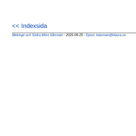
<< Indexsida
Blekinge och Södra Möre båtsmän
- 2025-09-25
-
Epost: batsman@klaura.se