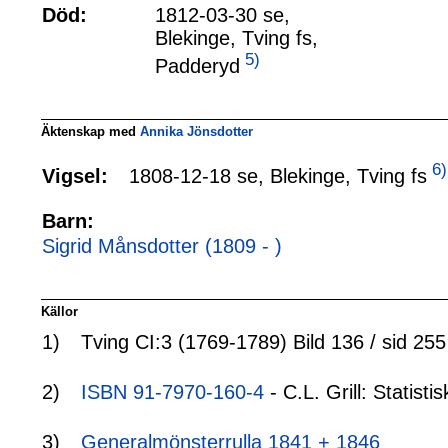
Död:
1812-03-30 se,
Blekinge, Tving fs,
5)
Padderyd
Äktenskap med
Annika Jönsdotter
6)
1808-12-18 se, Blekinge, Tving fs
Vigsel:
Barn:
Sigrid Månsdotter (1809 - )
Källor
1)
Tving CI:3 (1769-1789) Bild 136 / sid 255
2)
ISBN 91-7970-160-4
- C.L. Grill: Statis
3)
Generalmönsterrulla 1841 + 1846