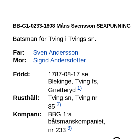
BB-G1-0233-1808 Måns Svensson SEXPUNNING
Båtsman för Tving i Tvings sn.
Far:
Sven Andersson
Mor:
Sigrid Andersdotter
Född:
1787-08-17 se,
Blekinge, Tving fs,
1)
Gnetteryd
Rusthåll:
Tving sn, Tving nr
2)
85
Kompani:
BBG 1:a
båtsmanskompaniet,
3)
nr 233