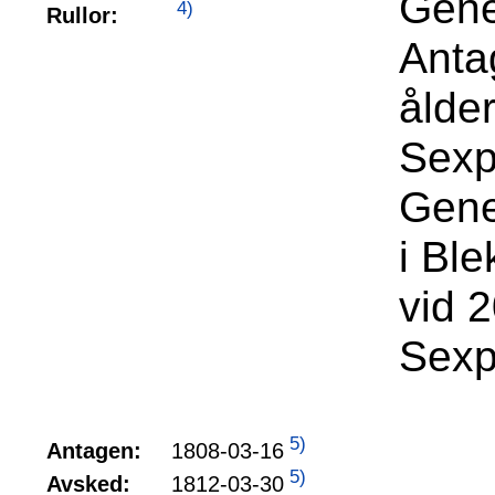
Gene
4)
Rullor:
Anta
ålde
Sexp
Gene
i Bl
vid 
Sexp
5)
1808-03-16
Antagen:
5)
1812-03-30
Avsked: