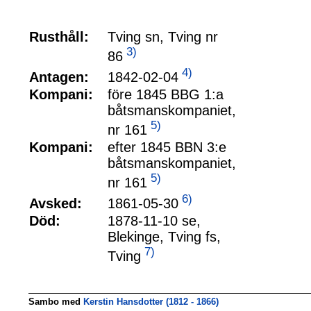
Rusthåll:
Tving sn, Tving nr
3)
86
4)
1842-02-04
Antagen:
Kompani:
före 1845 BBG 1:a
båtsmanskompaniet,
5)
nr 161
Kompani:
efter 1845 BBN 3:e
båtsmanskompaniet,
5)
nr 161
6)
1861-05-30
Avsked:
Död:
1878-11-10 se,
Blekinge, Tving fs,
7)
Tving
Sambo med
Kerstin Hansdotter (1812 - 1866)