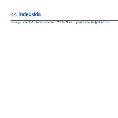
<< Indexsida
Blekinge och Södra Möre båtsmän
- 2025-09-25
-
Epost: batsman@klaura.se