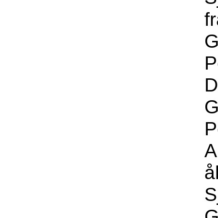
f
G
P
D
G
P
A
å
S
G