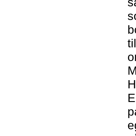
s
s
b
t
o
M
H
E
p
e