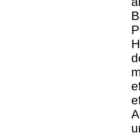
a
B
P
H
d
m
e
e
A
u