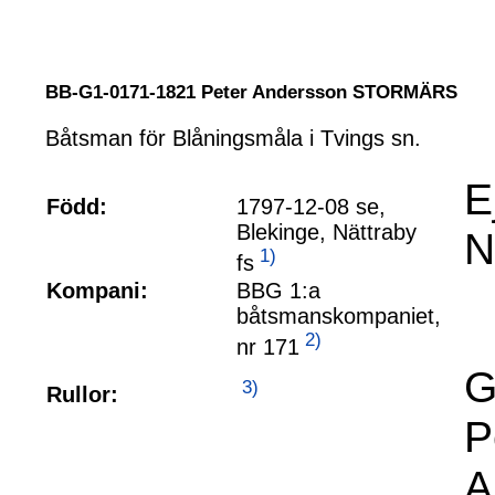
BB-G1-0171-1821 Peter Andersson STORMÄRS
Båtsman för Blåningsmåla i Tvings sn.
E
Född:
1797-12-08 se,
Blekinge, Nättraby
N
1)
fs
Kompani:
BBG 1:a
båtsmanskompaniet,
2)
nr 171
G
3)
Rullor:
P
A