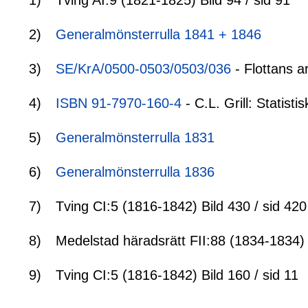
1)
Tving AI:9 (1821-1825) Bild 94 / sid 91
2)
Generalmönsterrulla 1841 + 1846
3)
SE/KrA/0500-0503/0503/036
- Flottans a
4)
ISBN 91-7970-160-4
- C.L. Grill: Statis
5)
Generalmönsterrulla 1831
6)
Generalmönsterrulla 1836
7)
Tving CI:5 (1816-1842) Bild 430 / sid 420
8)
Medelstad häradsrätt FII:88 (1834-1834) 
9)
Tving CI:5 (1816-1842) Bild 160 / sid 11