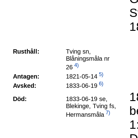
S
1
Rusthåll:
Tving sn,
Blåningsmåla nr
4)
26
5)
1821-05-14
Antagen:
6)
1833-06-19
Avsked:
1
Död:
1833-06-19 se,
Blekinge, Tving fs,
b
7)
Hermansmåla
1