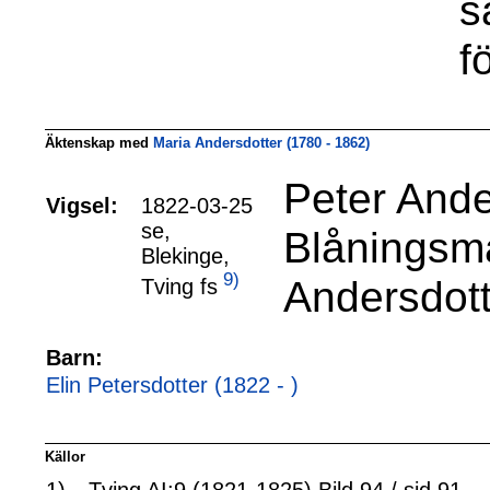
s
f
Äktenskap med
Maria Andersdotter (1780 - 1862)
Peter Ande
Vigsel:
1822-03-25
se,
Blåningsmå
Blekinge,
9)
Andersdott
Tving fs
Barn:
Elin Petersdotter (1822 - )
Källor