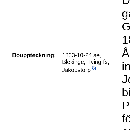
D
g
G
1
Å
Bouppteckning:
1833-10-24 se,
Blekinge, Tving fs,
i
8)
Jakobstorp
J
b
P
f