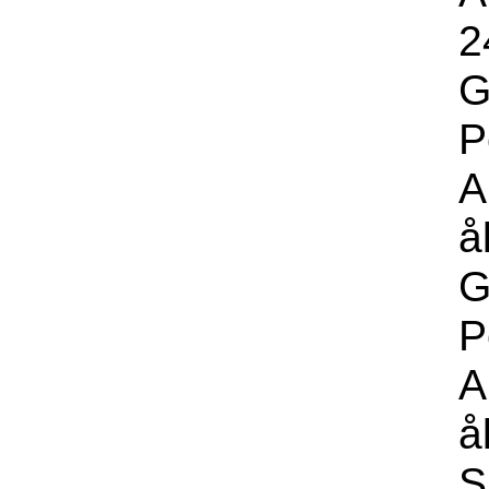
2
G
P
A
å
G
P
A
å
S