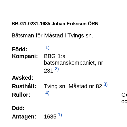
BB-G1-0231-1685 Johan Eriksson ÖRN
Båtsman för Måstad i Tvings sn.
1)
Född:
Kompani:
BBG 1:a
båtsmanskompaniet, nr
2)
231
Avsked:
3)
Tving sn, Måstad nr 82
Rusthåll:
4)
Rullor:
Ge
oc
Död:
1)
1685
Antagen: