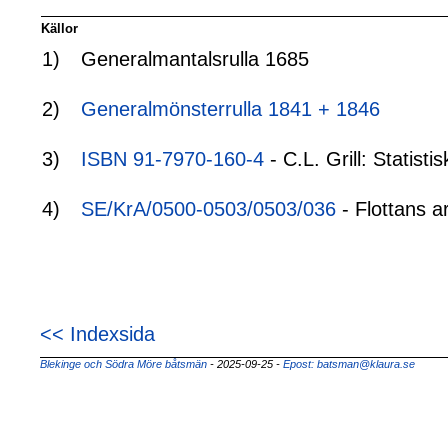
Källor
1)
Generalmantalsrulla 1685
2)
Generalmönsterrulla 1841 + 1846
3)
ISBN 91-7970-160-4
- C.L. Grill: Statis
4)
SE/KrA/0500-0503/0503/036
- Flottans a
<< Indexsida
Blekinge och Södra Möre båtsmän
- 2025-09-25
-
Epost: batsman@klaura.se