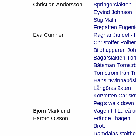
Christian Andersson
Springersläkten
Eyvind Johnson
Stig Malm
Fregatten Eugeni
Eva Cumner
Ragnar Jändel - f
Christoffer Polh
Bildhuggaren Jo
Bagarsläkten Tör
Båtsman Törnströ
Törnström från T
Hans "Kvinnabösk
Långörasläkten
Korvetten Carlsk
Peg's walk down 
Björn Marklund
Vägen till Luleå 
Barbro Olsson
Frände i hagen
Brott
Ramdalas stolthe