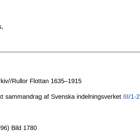
s,
rkiv//Rullor Flottan 1635–1915
tiskt sammandrag af Svenska indelningsverket
III/1-
96) Bild 1780