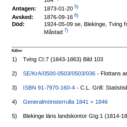
5)
1873-01-20
Antagen:
6)
1876-09-16
Avsked:
Död:
1924-05-09 se, Blekinge, Tving f
7)
Måstad
Källor
1)
Tving CI:7 (1843-1863) Bild 103
2)
SE/KrA/0500-0503/0503/036
- Flottans a
3)
ISBN 91-7970-160-4
- C.L. Grill: Statis
4)
Generalmönsterrulla 1841 + 1846
5)
Blekinge läns landskontor GIg:1 (1814-18