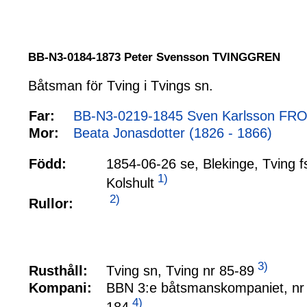
BB-N3-0184-1873 Peter Svensson TVINGGREN
Båtsman för Tving i Tvings sn.
Far:
BB-N3-0219-1845 Sven Karlsson FRO
Mor:
Beata Jonasdotter (1826 - 1866)
Född:
1854-06-26 se, Blekinge, Tving f
1)
Kolshult
2)
Rullor:
3)
Tving sn, Tving nr 85-89
Rusthåll:
Kompani:
BBN 3:e båtsmanskompaniet, nr
4)
184