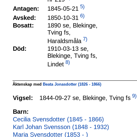
5)
1845-05-21
Antagen:
6)
1850-10-31
Avsked:
Bosatt:
1890 se, Blekinge,
Tving fs,
7)
Haraldsmåla
Död:
1910-03-13 se,
Blekinge, Tving fs,
8)
Lindet
Äktenskap med
Beata Jonasdotter (1826 - 1866)
9)
1844-09-27 se, Blekinge, Tving fs
Vigsel:
Barn:
Cecilia Svensdotter (1845 - 1866)
Karl Johan Svensson (1848 - 1932)
Maria Svensdotter (1853 - )