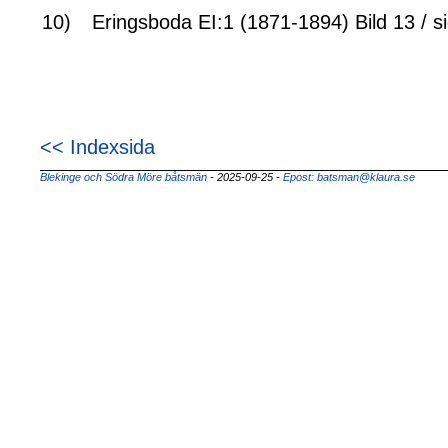
10)
Eringsboda EI:1 (1871-1894) Bild 13 / s
<< Indexsida
Blekinge och Södra Möre båtsmän
- 2025-09-25
-
Epost: batsman@klaura.se