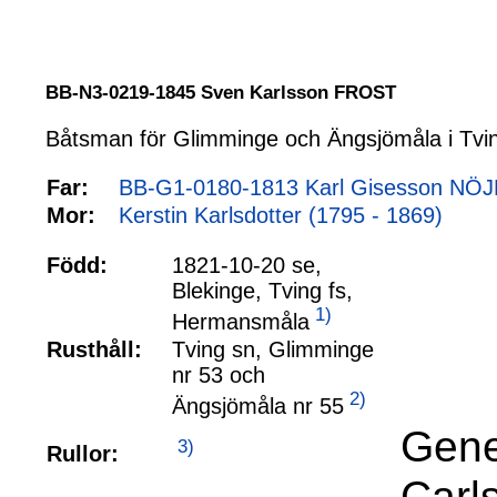
BB-N3-0219-1845 Sven Karlsson FROST
Båtsman för Glimminge och Ängsjömåla i Tvin
Far:
BB-G1-0180-1813 Karl Gisesson NÖJD
Mor:
Kerstin Karlsdotter (1795 - 1869)
Född:
1821-10-20 se,
Blekinge, Tving fs,
1)
Hermansmåla
Rusthåll:
Tving sn, Glimminge
nr 53 och
2)
Ängsjömåla nr 55
Gene
3)
Rullor:
Carl