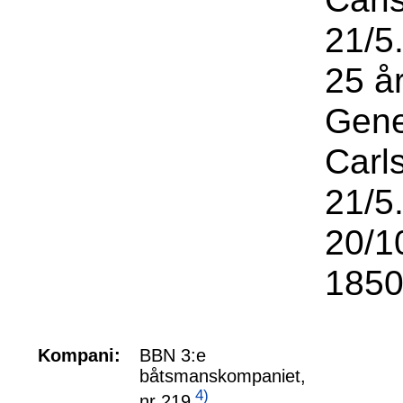
21/5
25 å
Gene
Carl
21/5
20/10
1850
Kompani:
BBN 3:e
båtsmanskompaniet,
4)
nr 219