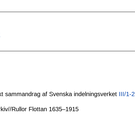
E
tiskt sammandrag af Svenska indelningsverket
III/1-
rkiv//Rullor Flottan 1635–1915