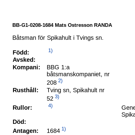
BB-G1-0208-1684 Mats Ostresson RANDA
Båtsman för Spikahult i Tvings sn.
1)
Född:
Avsked:
Kompani:
BBG 1:a
båtsmanskompaniet, nr
2)
208
Rusthåll:
Tving sn, Spikahult nr
3)
52
4)
Rullor:
Gene
Spik
Död:
1)
1684
Antagen: