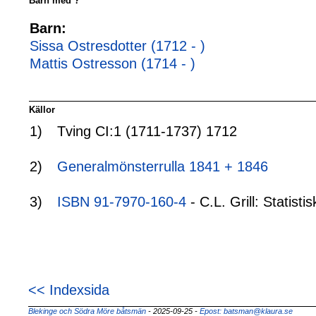
Barn med ?
Barn:
Sissa Ostresdotter (1712 - )
Mattis Ostresson (1714 - )
Källor
1)
Tving CI:1 (1711-1737) 1712
2)
Generalmönsterrulla 1841 + 1846
3)
ISBN 91-7970-160-4
- C.L. Grill: Statis
<< Indexsida
Blekinge och Södra Möre båtsmän
- 2025-09-25
-
Epost: batsman@klaura.se