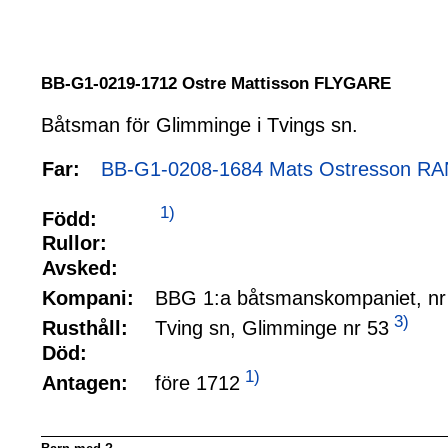
BB-G1-0219-1712 Ostre Mattisson FLYGARE
Båtsman för Glimminge i Tvings sn.
Far:
BB-G1-0208-1684 Mats Ostresson R
1)
Född:
Rullor:
Avsked:
BBG 1:a båtsmanskompaniet, nr
Kompani:
3)
Tving sn, Glimminge nr 53
Rusthåll:
Död:
1)
före 1712
Antagen: