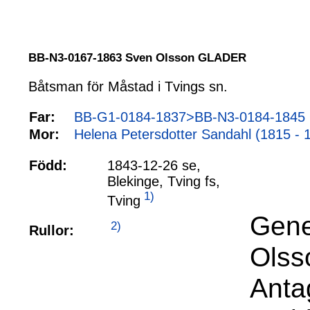
BB-N3-0167-1863 Sven Olsson GLADER
Båtsman för Måstad i Tvings sn.
Far:
BB-G1-0184-1837>BB-N3-0184-1845 
Mor:
Helena Petersdotter Sandahl (1815 - 
Född:
1843-12-26 se,
Blekinge, Tving fs,
1)
Tving
Gene
2)
Rullor:
Olss
Anta