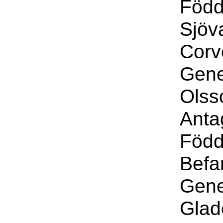
Född
Sjöv
Corv
Gene
Olss
Anta
Född
Befa
Gene
Glad