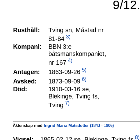
9/12
Rusthåll:
Tving sn, Måstad nr
3)
81-84
Kompani:
BBN 3:e
båtsmanskompaniet,
4)
nr 167
5)
1863-09-26
Antagen:
6)
1873-09-09
Avsked:
Död:
1910-03-16 se,
Blekinge, Tving fs,
7)
Tving
Äktenskap med
Ingrid Maria Matsdotter (1843 - 1906)
8)
1865-02-12 se, Blekinge, Tving fs
Vigsel: