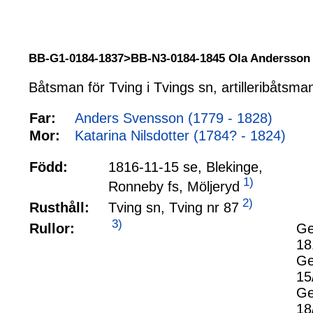
BB-G1-0184-1837>BB-N3-0184-1845 Ola Andersso
Båtsman för Tving i Tvings sn, artilleribåtsma
Far:
Anders Svensson (1779 - 1828)
Mor:
Katarina Nilsdotter (1784? - 1824)
Född:
1816-11-15 se, Blekinge,
1)
Ronneby fs, Möljeryd
2)
Tving sn, Tving nr 87
Rusthåll:
3)
Rullor:
Ge
18
Ge
15
Ge
18