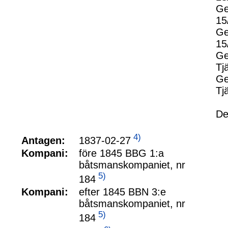
Ge
15
Ge
15
Ge
Tj
Ge
Tj
De
4)
1837-02-27
Antagen:
Kompani:
före 1845 BBG 1:a
båtsmanskompaniet, nr
5)
184
Kompani:
efter 1845 BBN 3:e
båtsmanskompaniet, nr
5)
184